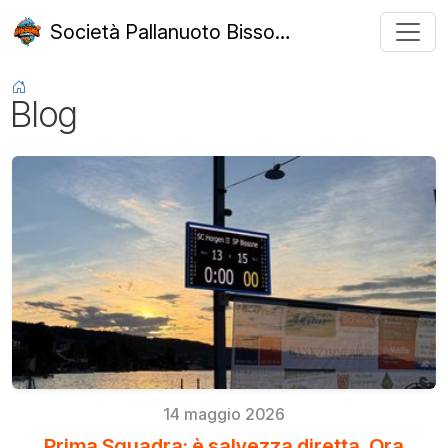
Società Pallanuoto Bissone
Homepage
Blog
Blog
14 maggio 2026
Prima Squadra: è salvezza diretta. Ora